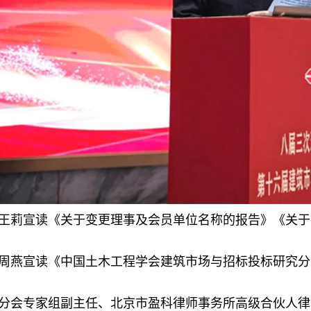
王莉宣读《关于变更理事及会员单位名称的报告》《关于
周燕宣读《中国土木工程学会建筑市场与招标投标研究分会
分会专家组副主任、北京市盈科律师事务所高级合伙人律