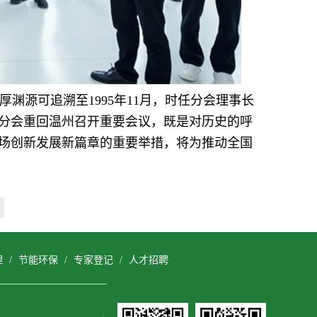
渊源可追溯至1995年11月，时任分会理事长
分会重回温州召开重要会议，既是对历史的呼
场创新发展新篇章的重要举措，将为推动全国
理
/
节能环保
/
专家登记
/
人才招聘