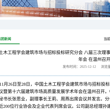
集团新闻
当
土木工程学会建筑市场与招标投标研究分会 八届三次理
年会 在温州召
发布时间：2025-12-12 浏览
11
月26日至28日，中国土木工程学会建筑市场与招标投
议暨第十六届建筑市场高质量发展学术年会在温州召开。
秘书长张思业，副理事长王莉、周燕出席会议并发言。分
近200位行业协会及企业代表列席会议。
公司副总经理孙