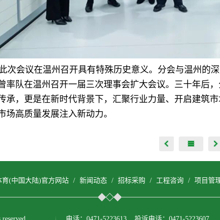
此次会议在温州召开具有特殊历史意义。分会与温州的深厚
曾率队在温州召开一届三次理事会扩大会议。三十年后，
传承，更是在新时代背景下，汇聚行业力量、开启建筑市
市场高质量发展注入新动力。
体育(中国大陆)官方网站
/
新闻动态
/
招标采购
/
工程咨询
/
项目管
eserved.
电话：0471-5223613 投诉电话：0471-5223607