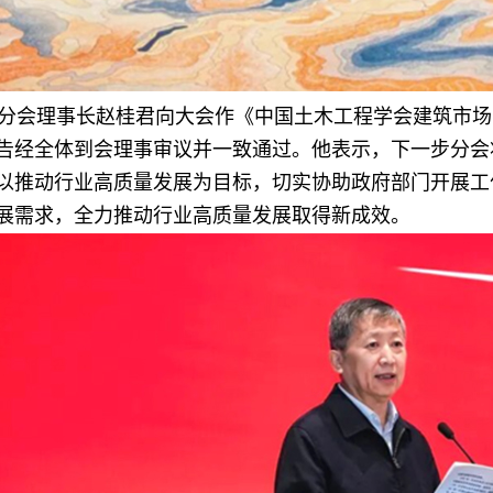
分会理事长赵桂君向大会作《中国土木工程学会建筑市场与
告经全体到会理事审议并一致通过。他表示，下一步分会
以推动行业高质量发展为目标，切实协助政府部门开展工
展需求，全力推动行业高质量发展取得新成效。