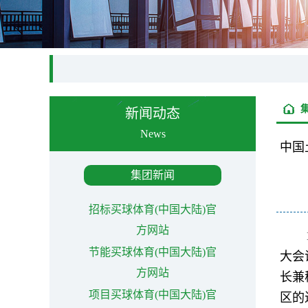
新闻动态
News
中国
集团新闻
招标买球体育(中国大陆)官
方网站
节能买球体育(中国大陆)官
大会
方网站
长兼
项目买球体育(中国大陆)官
区的