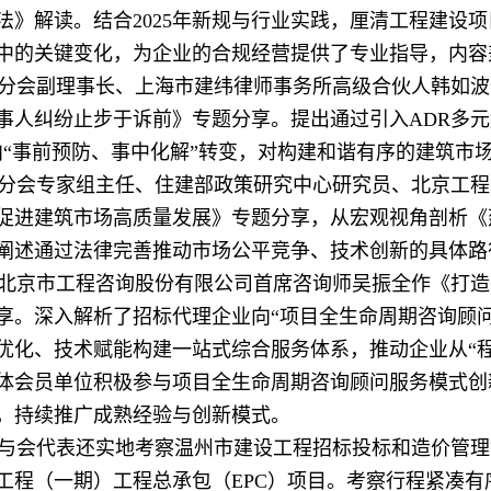
法》解读。结合2025年新规与行业实践，厘清工程建设
中的关键变化，为企业的合规经营提供了专业指导，内容
分会副理事长、上海市建纬律师事务所高级合伙人韩如波
事人纠纷止步于诉前》专题分享。提出通过引入ADR多元
向“事前预防、事中化解”转变，对构建和谐有序的建筑市
分会专家组主任、住建部政策研究中心研究员、北京工程
促进建筑市场高质量发展》专题分享，从宏观视角剖析《
阐述通过法律完善推动市场公平竞争、技术创新的具体路
北京市工程咨询股份有限公司首席咨询师吴振全作《打造
享。深入解析了招标代理企业向“项目全生命周期咨询顾
优化、技术赋能构建一站式综合服务体系，推动企业从“程
体会员单位积极参与项目全生命周期咨询顾问服务模式创
，持续推广成熟经验与创新模式。
与会代表还实地考察温州市建设工程招标投标和造价管理
工程（一期）工程总承包（EPC）项目。考察行程紧凑