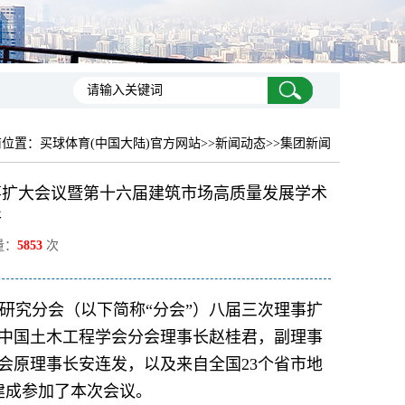
前位置：
买球体育(中国大陆)官方网站
>>新闻动态>>集团新闻
事扩大会议暨第十六届建筑市场高质量发展学术
开
量：
5853
次
标研究分会（以下简称“分会”）八届三次理事扩
中国土木工程学会分会理事长赵桂君，副理事
会原理事长安连发，以及来自全国23个省市地
建成参加了本次会议。