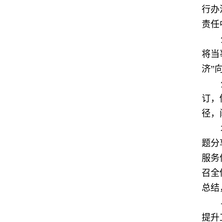
行办
责任
将当
济”
订，
径，
题分
服务
召全
总结
提升