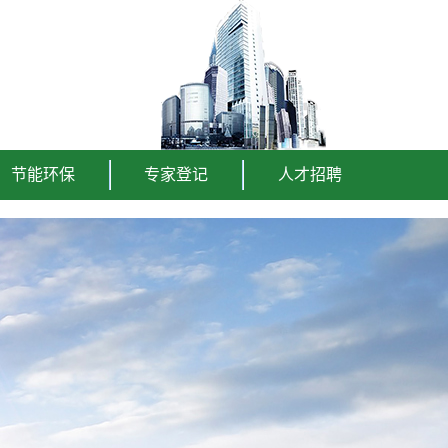
节能环保
专家登记
人才招聘