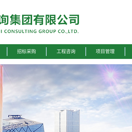
招标采购
工程咨询
项目管理