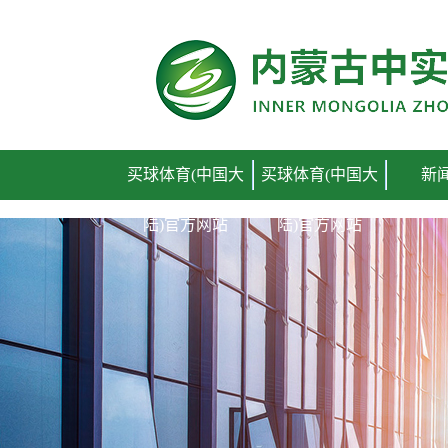
买球体育(中国大陆)官方网站
买球体育(中国大
买球体育(中国大
新
陆)官方网站
陆)官方网站