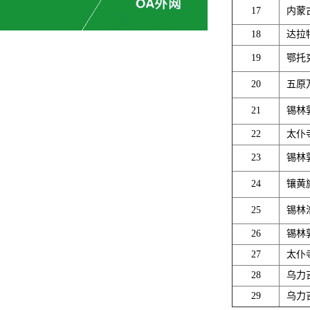
17
内蒙
18
达拉
19
鄂托
20
五原
21
锡林
22
太仆
23
锡林
24
镶黄
25
锡林
26
锡林
27
太仆
28
乌力
29
乌力