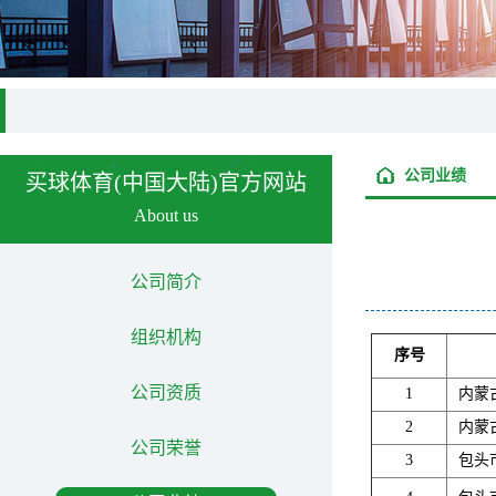
公司业绩
买球体育(中国大陆)官方网站
About us
公司简介
组织机构
序号
公司资质
1
内蒙
2
内蒙
公司荣誉
3
包头