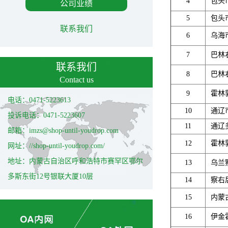
4
包头
公司业绩
5
包头
联系我们
6
乌海
7
巴林
联系我们
8
巴林
Contact us
9
霍林
电话：0471-5223613
10
通辽
投诉电话：0471-5223607
11
通辽
邮箱：imzs@shop-until-youdrop.com
12
霍林
网址：//shop-until-youdrop.com/
地址：内蒙古自治区呼和浩特市赛罕区鄂尔
13
乌兰
多斯东街12号银联大厦10层
14
察右
15
内蒙
16
伊金