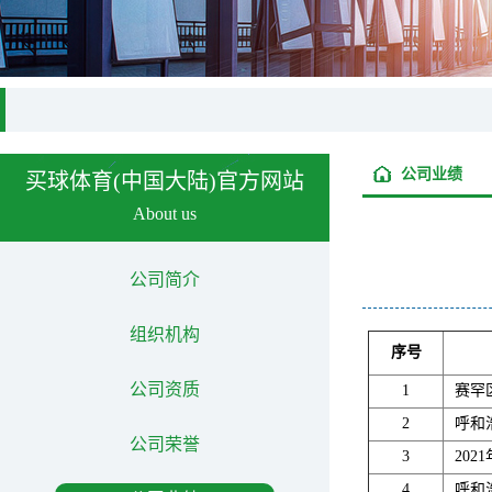
公司业绩
买球体育(中国大陆)官方网站
About us
公司简介
组织机构
序号
公司资质
1
赛罕
2
呼和
公司荣誉
3
20
4
呼和