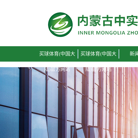
买球体育(中国大陆)官方网站
买球体育(中国大
买球体育(中国大
新
陆)官方网站
陆)官方网站