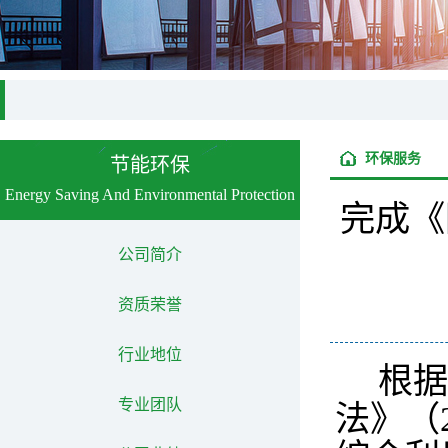
环保服务
节能环保
Energy Saving And Environmental Protection
完成《
公司简介
资质荣誉
行业地位
根据
专业团队
法》（