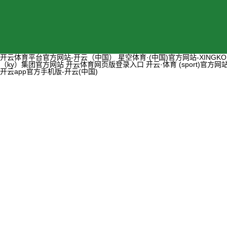
开云体育平台官方网站-开云（中国）
星空体育·(中国)官方网站-XINGKON
（ky）集团官方网站
开云体育网页版登录入口
开云·体育 (sport)官方网
开云app官方手机版-开云(中国)