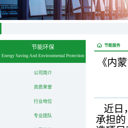
节能服务
节能环保
Energy Saving And Environmental Protection
《内蒙
公司简介
资质荣誉
行业地位
近日
专业团队
承担的