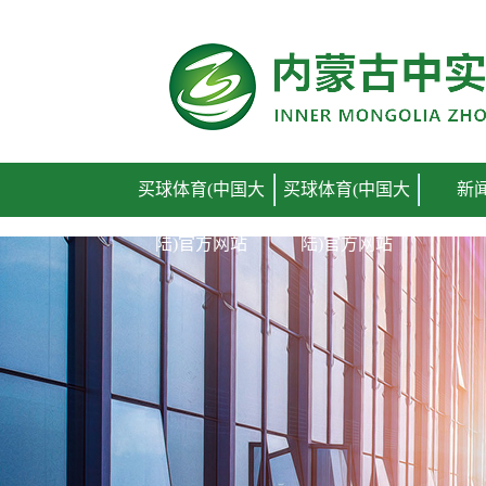
买球体育(中国大陆)官方网站
买球体育(中国大
买球体育(中国大
新
陆)官方网站
陆)官方网站