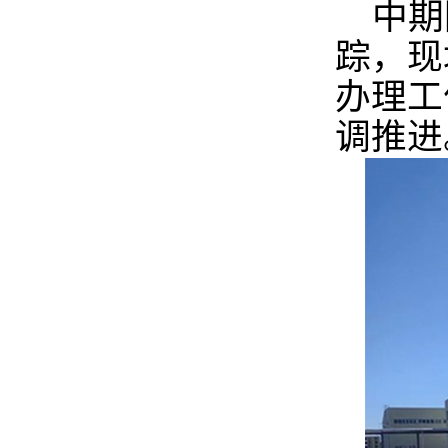
中期
踪，现
办理工
调推进