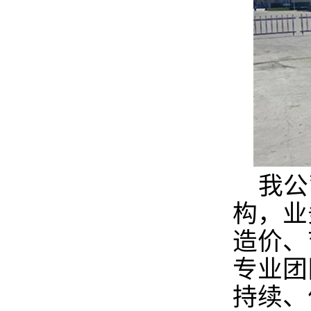
我公
构，业
造价、
专业团
持续、