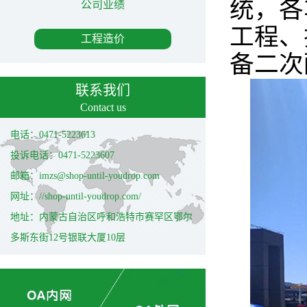
统，各
公司业绩
工程、
工程造价
备二次
联系我们
Contact us
电话：0471-5223613
投诉电话：0471-5223607
邮箱：imzs@shop-until-youdrop.com
网址：//shop-until-youdrop.com/
地址：内蒙古自治区呼和浩特市赛罕区鄂尔
多斯东街12号银联大厦10层