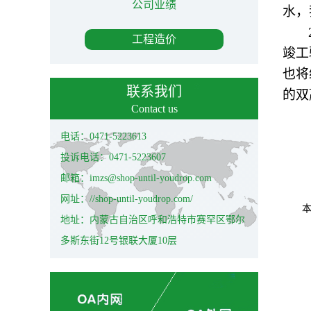
公司业绩
水，
工程造价
竣工
也将
联系我们
的双
Contact us
电话：0471-5223613
投诉电话：0471-5223607
邮箱：imzs@shop-until-youdrop.com
网址：//shop-until-youdrop.com/
地址：内蒙古自治区呼和浩特市赛罕区鄂尔
多斯东街12号银联大厦10层