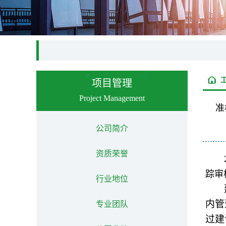
项目管理
Project Management
准
公司简介
资质荣誉
踪审
行业地位
内管
专业团队
过建