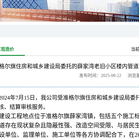
工程造价
当
格尔旗住房和城乡建设局委托的薛家湾老旧小区楼内管道
发布时间：2025-08-22 浏览
2024年7月15日，我公司受准格尔旗住房和城乡建设局
核、结算审核服务。
建设工程地点位于准格尔旗薛家湾镇，包括五个施工
道存在现状复杂且隐蔽性强、改造空间受限、与居民
设单位、监理单位、施工单位等各方协调配合下，在
2