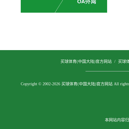
买球体育(中国大陆)官方网站
/
买球
Copyright © 2002-2026 买球体育(中国大陆)官方网站 All rights r
本网站内容归