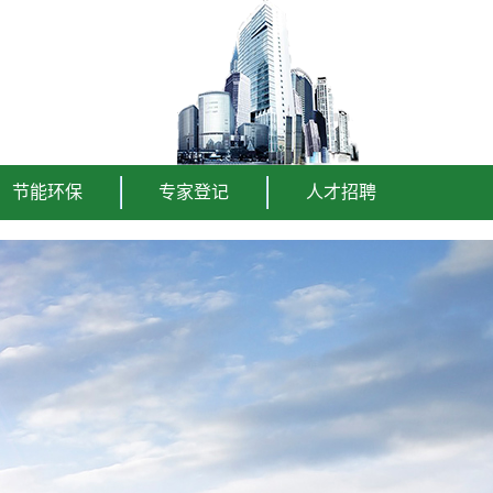
节能环保
专家登记
人才招聘