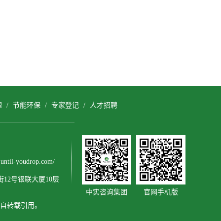
理
/
节能环保
/
专家登记
/
人才招聘
til-youdrop.com/
12号银联大厦10层
中实咨询集团
官网手机版
擅自转载引用。