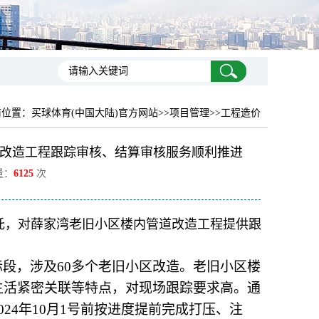
前位置：
买球体育(中国大陆)官方网站
>>项目管理>>工程造价
改造工程跟踪审核、结算审核服务顺利推进
量：
6125
次
委托，对薛家湾老旧小区楼内管道改造工程提供跟
标段，涉及
60
多个老旧小区改造。老旧小区楼
生活紧密关联等特点，对现场跟踪要求高。通
024
年
10
月
1
号前按进度提前完成打压、注