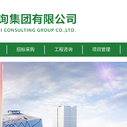
招标采购
工程咨询
项目管理