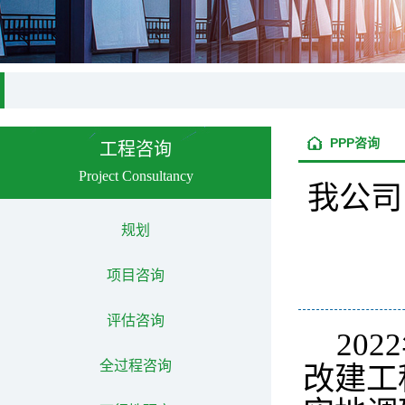
PPP咨询
工程咨询
Project Consultancy
我公司
规划
项目咨询
评估咨询
20
全过程咨询
改建工