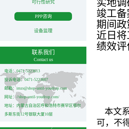
实地调
可行性研究
竣工备
PPP咨询
期间政
设备监理
近日将
绩效评
联系我们
Contact us
电话：0471-5223613
投诉电话：0471-5223607
邮箱：imzs@shop-until-youdrop.com
网址：//shop-until-youdrop.com/
地址：内蒙古自治区呼和浩特市赛罕区鄂尔
本文
多斯东街12号银联大厦10层
可，不