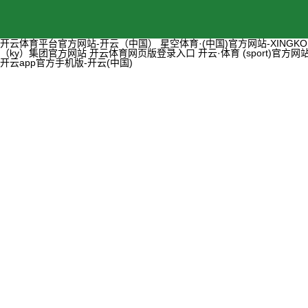
开云体育平台官方网站-开云（中国）
星空体育·(中国)官方网站-XINGKON
（ky）集团官方网站
开云体育网页版登录入口
开云·体育 (sport)官方网
开云app官方手机版-开云(中国)