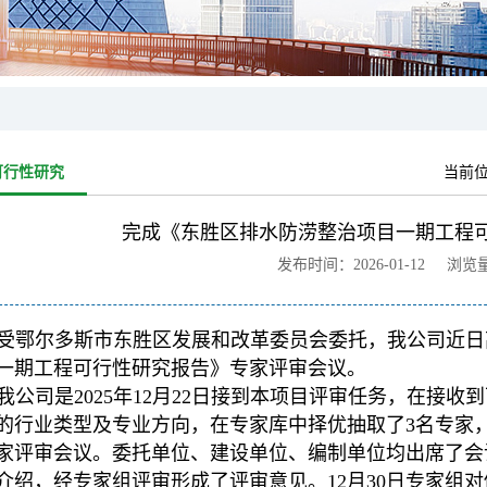
可行性研究
当前
完成《东胜区排水防涝整治项目一期工程可
发布时间：2026-01-12 浏览
受鄂尔多斯市东胜区发展和改革委员会委托，我公司近日
一期工程可行性研究报告》专家评审会议。
我公司是2025年12月22日接到本项目评审任务，在接
的行业类型及专业方向，在专家库中择优抽取了3名专家，
家评审会议。委托单位、建设单位、编制单位均出席了会
介绍，经专家组评审形成了评审意见。12月30日专家组