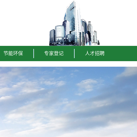
节能环保
专家登记
人才招聘