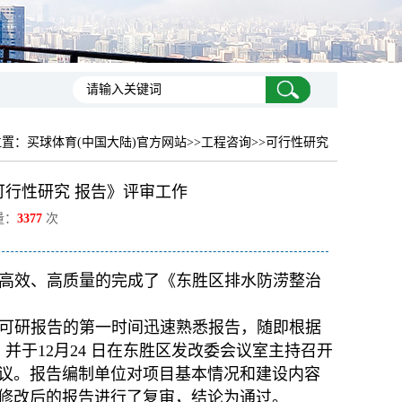
位置：
买球体育(中国大陆)官方网站
>>工程咨询>>可行性研究
行性研究 报告》评审工作
量：
3377
次
高效、高质量的完成了《东胜区排水防涝整治
收到可研报告的第一时间迅速熟悉报告，随即根据
并于12月24 日在东胜区发改委会议室主持召开
议。报告编制单位对项目基本情况和建设内容
对修改后的报告进行了复审，结论为通过。