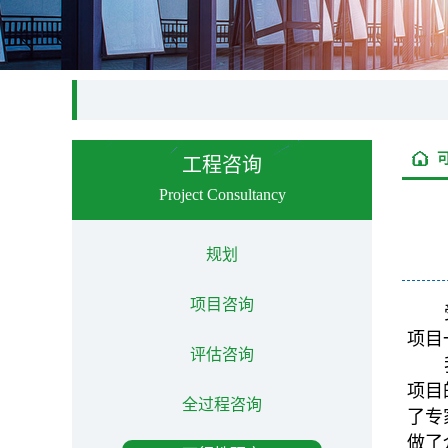
工程咨询
Project Consultancy
规划
项目咨询
项目
评估咨询
项目
全过程咨询
了专
做了