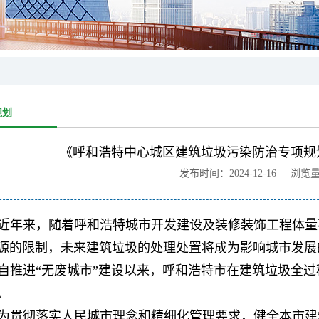
规划
《呼和浩特中心城区建筑垃圾污染防治专项规划（2
发布时间：2024-12-16 浏览
近年来，随着呼和浩特城市开发建设及装修装饰工程体量
源的限制，未来建筑垃圾的处理处置将成为影响城市发展
自推进“无废城市”建设以来，呼和浩特市在建筑垃圾全
。
为贯彻落实人民城市理念和精细化管理要求，健全本市建