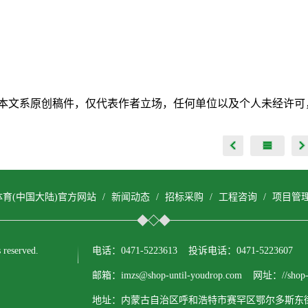
本文系原创稿件，仅代表作者立场，任何单位以及个人未经许可
体育(中国大陆)官方网站
/
新闻动态
/
招标采购
/
工程咨询
/
项目管
eserved.
电话：0471-5223613 投诉电话：0471-5223607
邮箱：imzs@shop-until-youdrop.com 网址：//shop-un
地址：内蒙古自治区呼和浩特市赛罕区鄂尔多斯东街