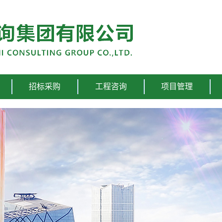
招标采购
工程咨询
项目管理