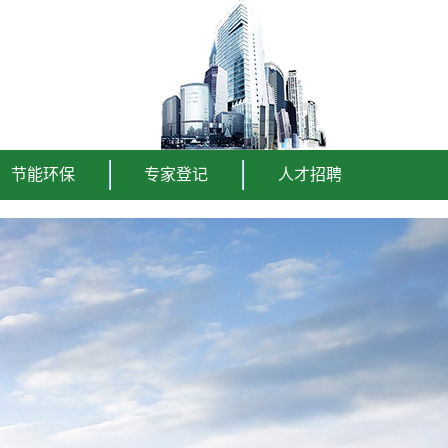
节能环保
专家登记
人才招聘