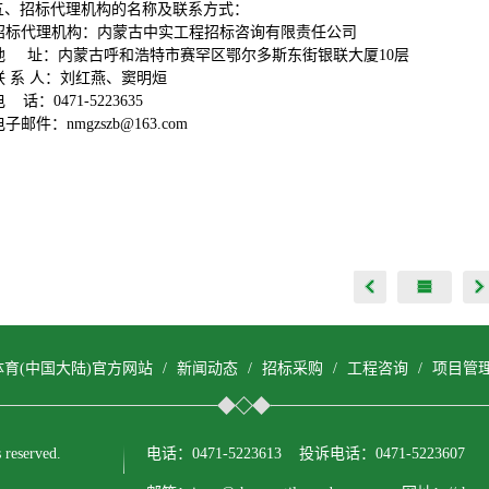
五
、招标代理机构的名称及联系方式：
招标代理机构：内蒙古中实工程招标咨询有限责任公司
地 址：内蒙古呼和浩特市赛罕区鄂尔多斯东街银联大厦10层
联 系 人：刘红燕、窦明烜
 话：0471-5223635
电子邮件：nmgzszb@163.com
体育(中国大陆)官方网站
/
新闻动态
/
招标采购
/
工程咨询
/
项目管
eserved.
电话：0471-5223613 投诉电话：0471-5223607