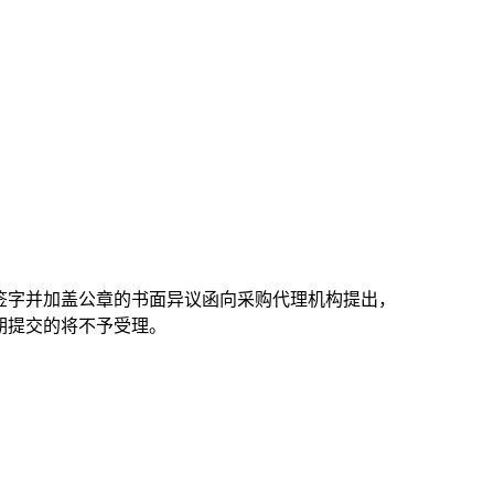
签字并加盖公章的书面异议函向采购代理机构提出，
期提交的将不予受理。