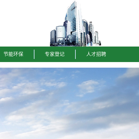
节能环保
专家登记
人才招聘