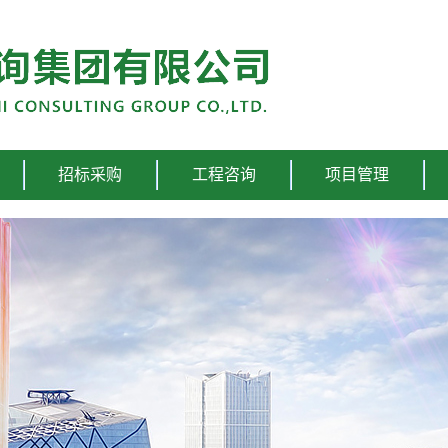
招标采购
工程咨询
项目管理