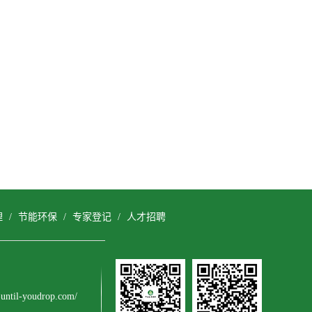
理
/
节能环保
/
专家登记
/
人才招聘
til-youdrop.com/