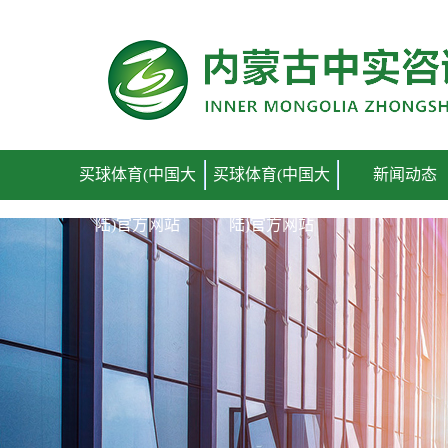
买球体育(中国大陆)官方网站
买球体育(中国大
买球体育(中国大
新闻动态
陆)官方网站
陆)官方网站