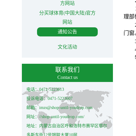
方网站
分买球体育(中国大陆)官方
理部
网站
通知公告
门窗
文化活动
联系我们
Contact us
电话：0471-5223613
投诉电话：0471-5223607
邮箱：imzs@shop-until-youdrop.com
网址：//shop-until-youdrop.com/
地址：内蒙古自治区呼和浩特市赛罕区鄂尔
多斯东街12号银联大厦10层