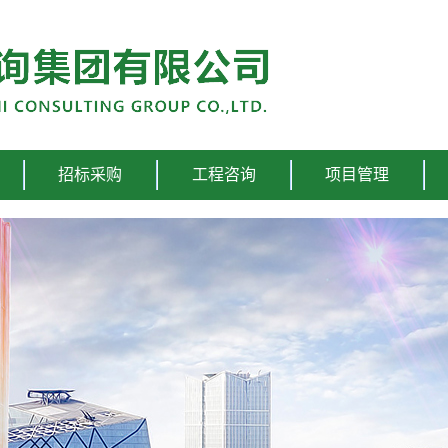
招标采购
工程咨询
项目管理