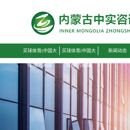
买球体育(中国大陆)官方网站
买球体育(中国大
买球体育(中国大
新闻动态
陆)官方网站
陆)官方网站