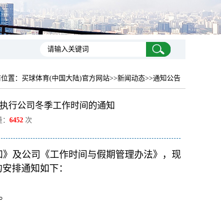
前位置：
买球体育(中国大陆)官方网站
>>新闻动态>>通知公告
始执行公司冬季工作时间的通知
量：
6452
次
通知》及公司《工作时间与假期管理办法》，现
的安排通知如下：
天。