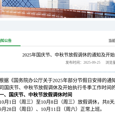
通知公告
当
2025年国庆节、中秋节放假调休的通知及开
发布时间：2025-09-25 浏览
根据《国务院办公厅关于2025年部分节假日安排的
司国庆节、中秋节放假调休及开始执行冬季工作时间
一、国庆节、中秋节放假调休时间
10月1日（周三）至10月8日（周三）放假调休，共8
9月28日（周日）、10月11日（周六）正常上班。