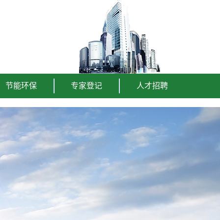
节能环保
专家登记
人才招聘