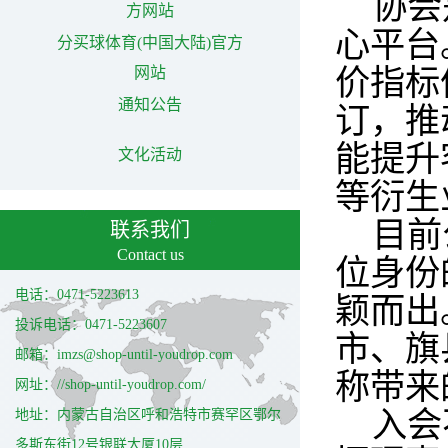
协会
方网站
心平台
分买球体育(中国大陆)官方
网站
价指标
通知公告
订，推
能提升
文化活动
等衍生
目前
联系我们
Contact us
位身份
电话：0471-5223613
颖而出
投诉电话：0471-5223607
市、旗
邮箱：imzs@shop-until-youdrop.com
称带来
网址：//shop-until-youdrop.com/
入会
地址：内蒙古自治区呼和浩特市赛罕区鄂尔
多斯东街12号银联大厦10层