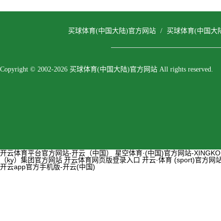
买球体育(中国大陆)官方网站
/
买球体育(中国大
Copyright © 2002-2026 买球体育(中国大陆)官方网站 All rights reserved.
开云体育平台官方网站-开云（中国）
星空体育·(中国)官方网站-XINGKON
（ky）集团官方网站
开云体育网页版登录入口
开云·体育 (sport)官方网
开云app官方手机版-开云(中国)