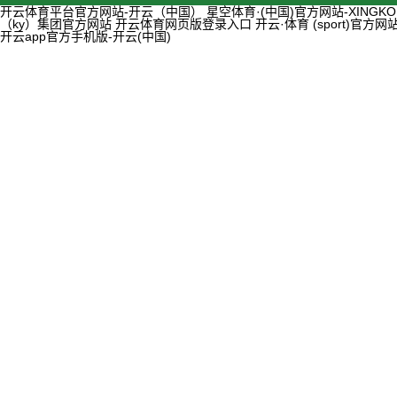
开云体育平台官方网站-开云（中国）
星空体育·(中国)官方网站-XINGKON
（ky）集团官方网站
开云体育网页版登录入口
开云·体育 (sport)官方网
开云app官方手机版-开云(中国)