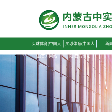
买球体育(中国大陆)官方网站
买球体育(中国大
买球体育(中国大
新
陆)官方网站
陆)官方网站