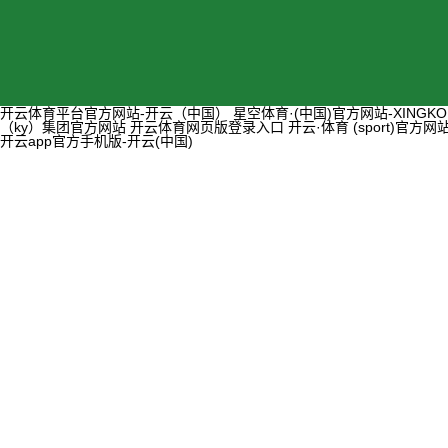
开云体育平台官方网站-开云（中国）
星空体育·(中国)官方网站-XINGKON
（ky）集团官方网站
开云体育网页版登录入口
开云·体育 (sport)官方网
开云app官方手机版-开云(中国)