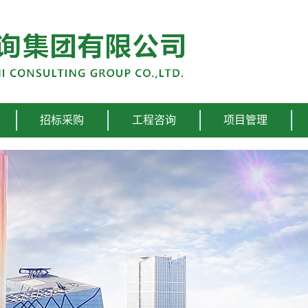
招标采购
工程咨询
项目管理