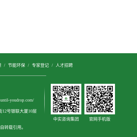
理
/
节能环保
/
专家登记
/
人才招聘
til-youdrop.com/
12号银联大厦10层
中实咨询集团
官网手机版
擅自转载引用。