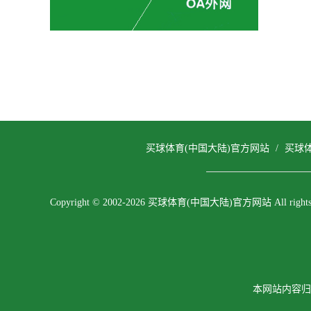
买球体育(中国大陆)官方网站
/
买球
Copyright © 2002-2026 买球体育(中国大陆)官方网站 All rights r
本网站内容归