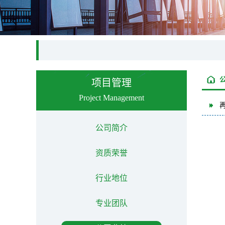
项目管理
Project Management
公司简介
资质荣誉
行业地位
专业团队