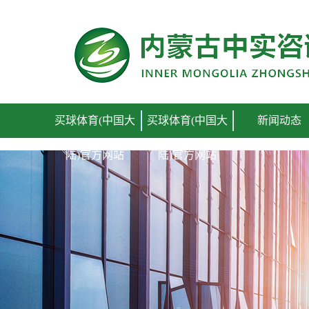
买球体育(中国大陆)官方网站
买球体育(中国大
买球体育(中国大
新闻动态
陆)官方网站
陆)官方网站