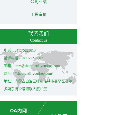
公司业绩
工程造价
联系我们
Contact us
电话：0471-5223613
投诉电话：0471-5223607
邮箱：imzs@shop-until-youdrop.com
网址：//shop-until-youdrop.com/
地址：内蒙古自治区呼和浩特市赛罕区鄂尔
多斯东街12号银联大厦10层