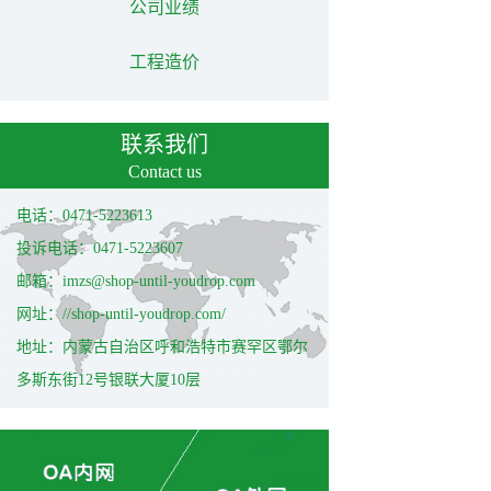
公司业绩
工程造价
联系我们
Contact us
电话：0471-5223613
投诉电话：0471-5223607
邮箱：imzs@shop-until-youdrop.com
网址：//shop-until-youdrop.com/
地址：内蒙古自治区呼和浩特市赛罕区鄂尔
多斯东街12号银联大厦10层