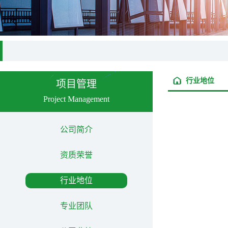
行业地位
项目管理
Project Management
公司简介
资质荣誉
行业地位
专业团队