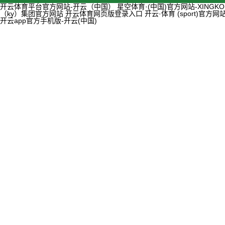
开云体育平台官方网站-开云（中国）
星空体育·(中国)官方网站-XINGKON
（ky）集团官方网站
开云体育网页版登录入口
开云·体育 (sport)官方网
开云app官方手机版-开云(中国)