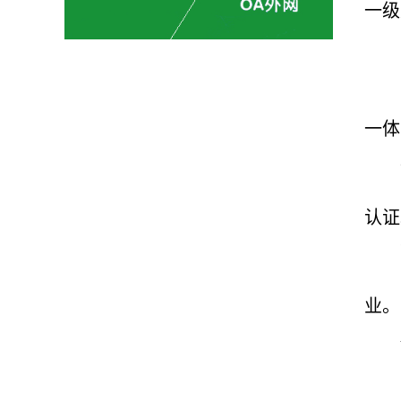
一级
一体
认证
业。