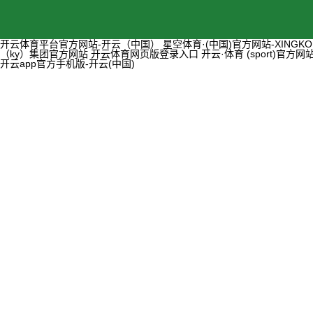
开云体育平台官方网站-开云（中国）
星空体育·(中国)官方网站-XINGKON
（ky）集团官方网站
开云体育网页版登录入口
开云·体育 (sport)官方网
开云app官方手机版-开云(中国)