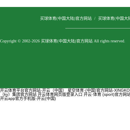
买球体育(中国大陆)官方网站
/
买球体育(中国大
Copyright © 2002-2026 买球体育(中国大陆)官方网站 All rights reserved.
开云体育平台官方网站-开云（中国）
星空体育·(中国)官方网站-XINGKON
（ky）集团官方网站
开云体育网页版登录入口
开云·体育 (sport)官方网
开云app官方手机版-开云(中国)