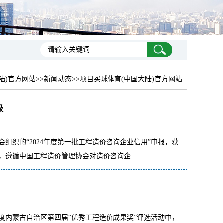
陆)官方网站
>>新闻动态>>项目买球体育(中国大陆)官方网站
级
组织的“2024年度第一批工程造价咨询企业信用”申报，获
来，遵循中国工程造价管理协会对造价咨询企…
年度内蒙古自治区第四届“优秀工程造价成果奖”评选活动中，