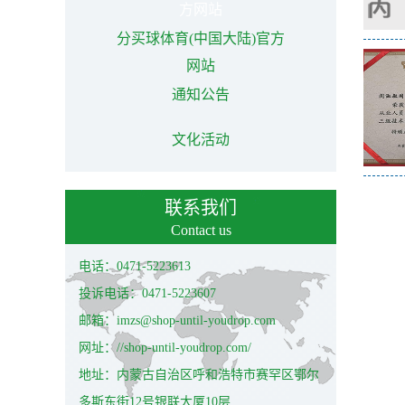
方网站
分买球体育(中国大陆)官方
网站
通知公告
文化活动
联系我们
Contact us
电话：0471-5223613
投诉电话：0471-5223607
邮箱：imzs@shop-until-youdrop.com
网址：//shop-until-youdrop.com/
地址：内蒙古自治区呼和浩特市赛罕区鄂尔
多斯东街12号银联大厦10层