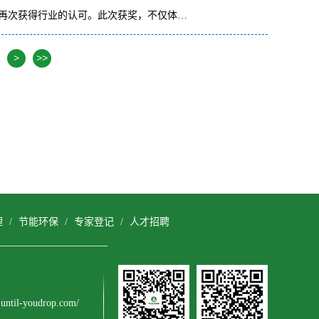
再次获得行业的认可。此次获奖，不仅体…
>
>>
理
/
节能环保
/
专家登记
/
人才招聘
til-youdrop.com/