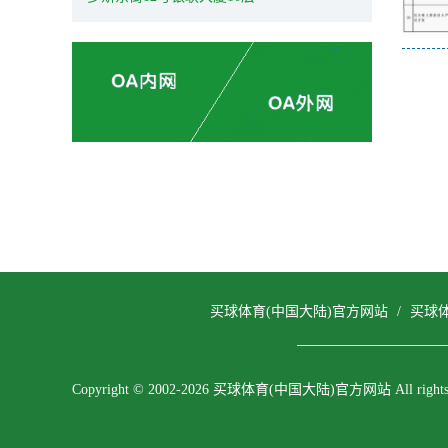
买球体育(中国大陆)官方网站
/
买球
Copyright © 2002-2026 买球体育(中国大陆)官方网站 All rights r