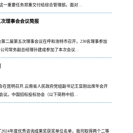
质这一重要任务郑重交付给综合管理部。面对…
五次理事会会议简报
协会第二届第五次理事会议在呼和浩特市召开，230名理事参加
,公司常务副总经理孙建成参加了本次会议…
报
协会年会在昆明召开,云南省人民政府党组副书记王显刚出席年会开
会议。中国招标投标协会（以下简称中招…
布了2024年度优秀咨询成果奖获奖单位名单，我司取得两个二等