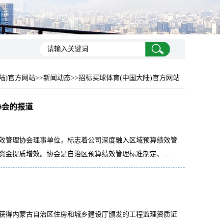
陆)官方网站
>>新闻动态>>招标买球体育(中国大陆)官方网站
协会的报道
效管理协会理事单位，标志着公司深度融入区域预算绩效管
资金提质增效。协会是自治区预算绩效管理标准制定、…
公司获得内蒙古自治区住房和城乡建设厅颁发的工程监理资质证