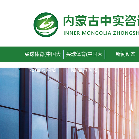
买球体育(中国大陆)官方网站
买球体育(中国大
买球体育(中国大
新闻动态
陆)官方网站
陆)官方网站